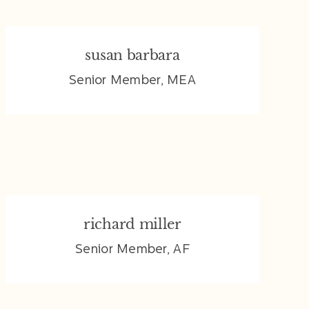
susan barbara
susan barbara
Senior Member, MEA
richard miller
richard miller
Senior Member, AF