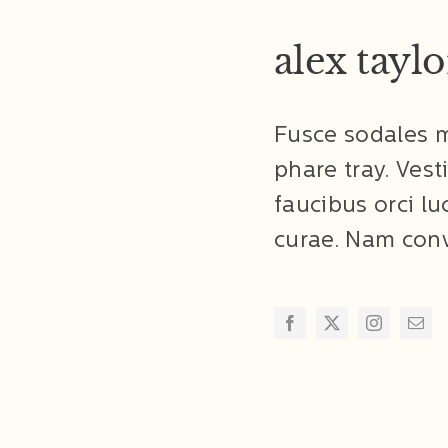
alex taylo
Fusce sodales 
phare tray. Ves
faucibus orci lu
curae. Nam conva