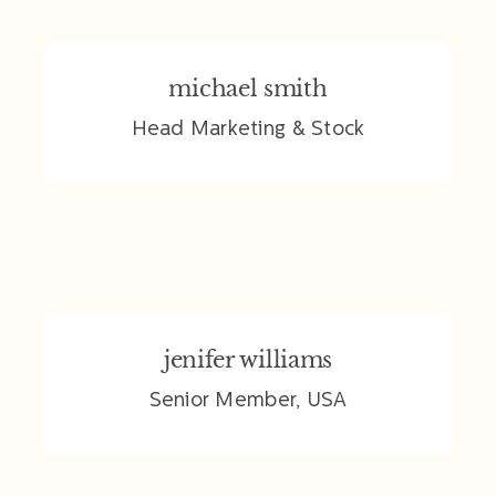
michael smith
michael smith
Head Marketing & Stock
jenifer williams
jenifer williams
Senior Member, USA