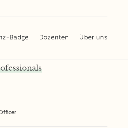
nz-Badge
Dozenten
Über uns
rofessionals
Officer