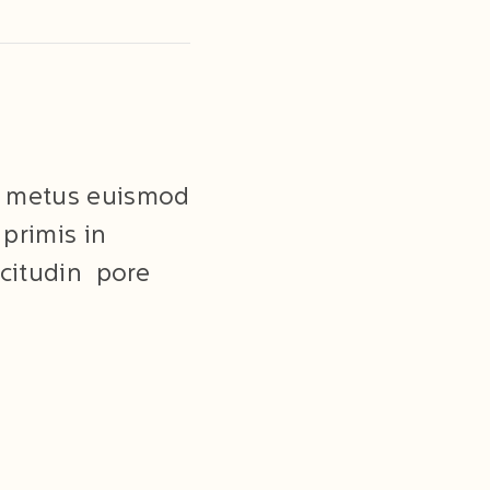
s metus euismod
primis in
licitudin pore