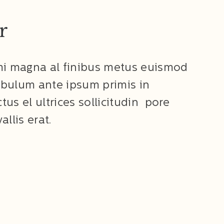
r
mi magna al finibus metus euismod
tibulum ante ipsum primis in
ctus el ultrices sollicitudin pore
llis erat.