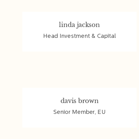
linda jackson
linda jackson
Head Investment & Capital
davis brown
davis brown
Senior Member, EU